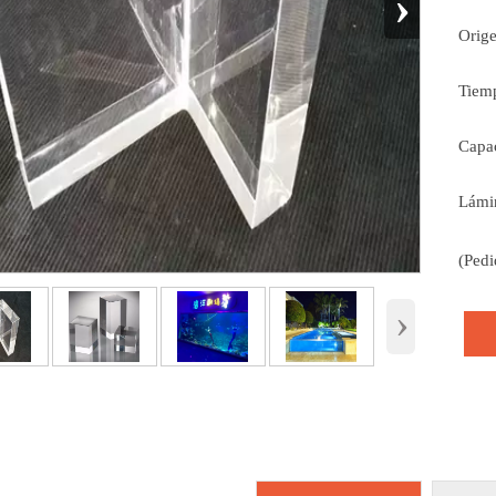
›
Orige
Tiemp
Capac
Lámin
(Ped
›