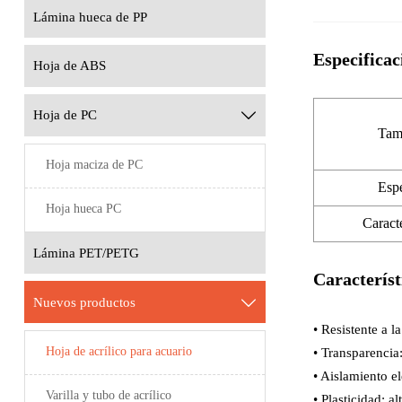
Lámina hueca de PP
Especificac
Hoja de ABS
Hoja de PC

Tam
Hoja maciza de PC
Esp
Hoja hueca PC
Caracte
Lámina PET/PETG
Característ
Nuevos productos

• Resistente a l
Hoja de acrílico para acuario
• Transparencia
• Aislamiento el
Varilla y tubo de acrílico
• Plasticidad: 