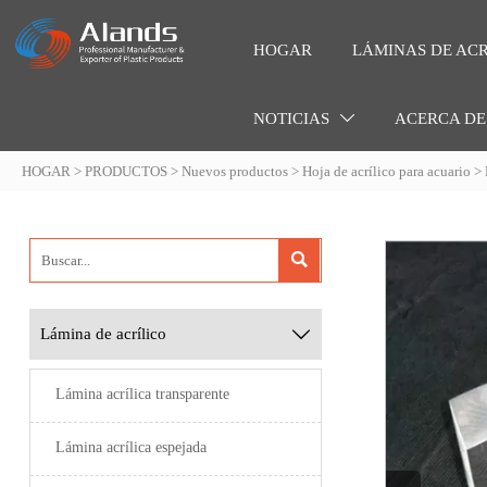
HOGAR
LÁMINAS DE ACR
NOTICIAS
ACERCA DE

HOGAR
>
PRODUCTOS
>
Nuevos productos
>
Hoja de acrílico para acuario
>

Lámina de acrílico

Lámina acrílica transparente
Lámina acrílica espejada