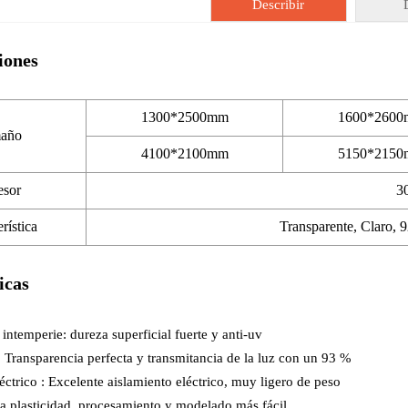
Describir
iones
1300*2500mm
1600*260
año
4100*2100mm
5150*215
esor
3
rística
Transparente, Claro, 9
icas
a intemperie: dureza superficial fuerte y anti-uv
: Transparencia perfecta y transmitancia de la luz con un 93 %
éctrico : Excelente aislamiento eléctrico, muy ligero de peso
alta plasticidad, procesamiento y modelado más fácil