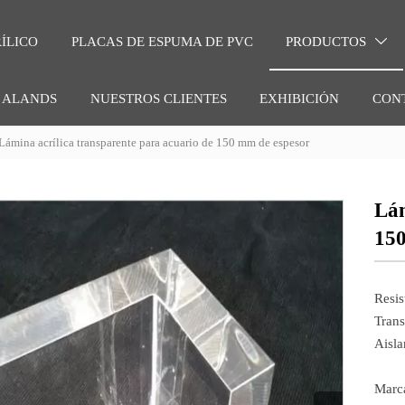
ÍLICO
PLACAS DE ESPUMA DE PVC
PRODUCTOS

 ALANDS
NUESTROS CLIENTES
EXHIBICIÓN
CON
Lámina acrílica transparente para acuario de 150 mm de espesor
Lám
150
Resis
Trans
Aisla
Marc