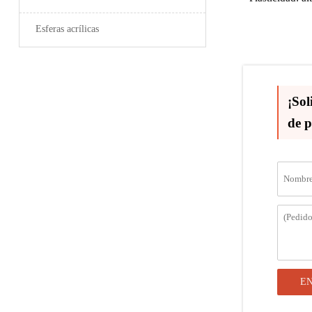
Esferas acrílicas
¡Sol
de p
E