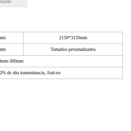
Detalle
0mm
2150*3150mm
0mm
Tamaños personalizados
0mm-300mm
2% de alta transmitancia, Anti-uv