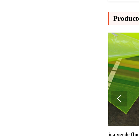
Product

Lámina acrílica verde fluorescente –
Lámina ac