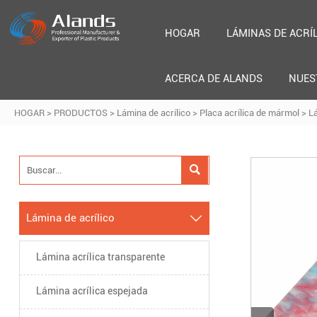
HOGAR
LÁMINAS DE ACRÍ
ACERCA DE ALANDS
NUES
HOGAR
>
PRODUCTOS
>
Lámina de acrílico
>
Placa acrílica de mármol
>
Lá

Lámina de acrílico

Lámina acrílica transparente
Lámina acrílica espejada