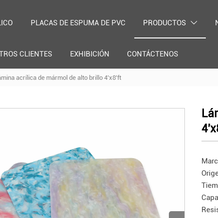
LICO
PLACAS DE ESPUMA DE PVC
PRODUCTOS

TROS CLIENTES
EXHIBICIÓN
CONTÁCTENOS
mina acrílica de mármol de alto brillo 4'x8'ft
Lám
4'x
Marc
Orig
Tiem
Capa
Resi