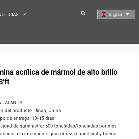

NOTICIAS
English


ina acrílica de mármol de alto brillo
8'ft
a: ALANDS
en del producto: Jinan, China
po de entrega: 10-15 días
cidad de suministro: 500 toneladas/toneladas por mes
stencia a la intemperie: gran dureza superficial y buena