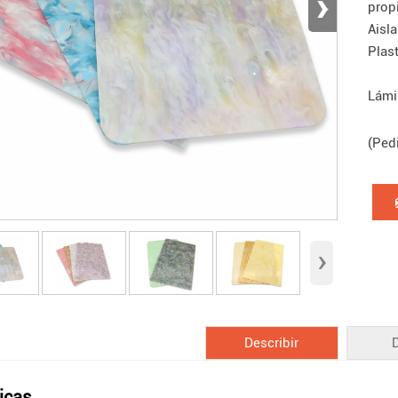
›
prop
Aisl
Plas
Lámi
(Ped
›
Describir
icas