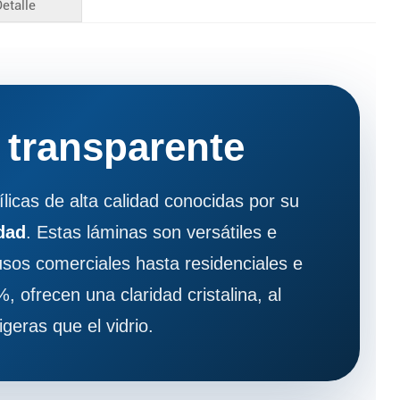
Detalle
alina y una resistencia superior a la intemperie. Perfectas
 transparente
% de transmitancia de luz. Ideal para pantallas protectoras,
licas de alta calidad conocidas por su
dad
. Estas láminas son versátiles e
e claridad, resistencia UV y fácil personalización.
sos comerciales hasta residenciales e
, ofrecen una claridad cristalina, al
rílico transparente son perfectas para uso en interiores y
geras que el vidrio.