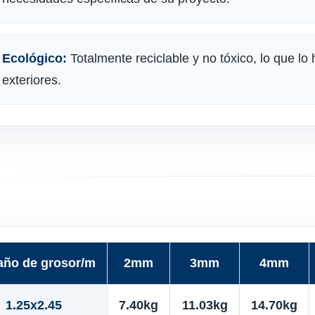
Ecológico:
Totalmente reciclable y no tóxico, lo que lo
exteriores.
ño de grosor/m
2mm
3mm
4mm
1.25x2.45
7.40kg
11.03kg
14.70kg