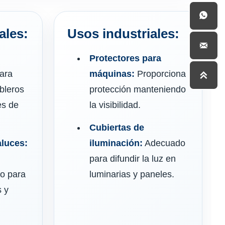

ales:
Usos industriales:

Protectores para
ara
máquinas:
Proporciona

bleros
protección manteniendo
es de
la visibilidad.
Cubiertas de
aluces:
iluminación:
Adecuado
para difundir la luz en
io para
luminarias y paneles.
s y