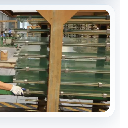
protectoras y diseños arquitectónicos debido a su claridad,
os impactos y más seguras que el vidrio. Proporcionan una
 exteriores?
os UV, impermeables a la intemperie y mantienen su claridad
to, protectores, cubiertas de iluminación, particiones y