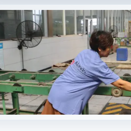
 de Perspex se utilizan en señalización, exhibidores, pantallas 
resistencia a la intemperie.
legir una lámina de Perspex transparente en lugar de vidrio?
s de Perspex transparentes son más ligeras, más resistentes a l
ente y son más fáciles de cortar y personalizar.
nas acrílicas de Perspex transparentes son adecuadas para uso en
inas acrílicas de Perspex transparentes son resistentes a los ray
 lo que las hace perfectas para aplicaciones exteriores.
do usar láminas de plexiglás acrílico transparente?
 de plexiglás acrílico transparente son ideales para acristalamien
ricolaje personalizados.