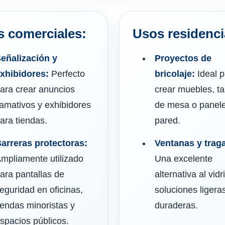
 comerciales:
Usos residenci
eñalización y
Proyectos de
xhibidores:
Perfecto
bricolaje:
Ideal p
ara crear anuncios
crear muebles, ta
lamativos y exhibidores
de mesa o panel
ara tiendas.
pared.
arreras protectoras:
Ventanas y trag
mpliamente utilizado
Una excelente
ara pantallas de
alternativa al vidr
eguridad en oficinas,
soluciones ligera
iendas minoristas y
duraderas.
spacios públicos.