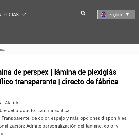

NOTICIAS
English


rica
ina de perspex | lámina de plexiglás
ílico transparente | directo de fábrica
a: Alands
re del producto: Lámina acrílica
: Transparente, de color, espejo y más opciones disponibles
onalización: Admite personalización del tamaño, color y
or