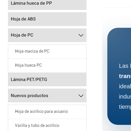
Lámina hueca de PP
Hoja de ABS
Lámina de 
Las láminas 
Hoja de PC

para señaliz
Lámina de P
Hoja maciza de PC
Una lámina d
ventanas y 
Las 
Hoja hueca PC
Lámina acrí
tran
Lámina PET/PETG
Lámina acríl
idea
Ampliamente
Lámina de pl
Nuevos productos

indu
Ligeras, irr
tiem
exteriores, 
Hoja de acrílico para acuario
Preguntas f
Varilla y tubo de acrílico
P1: ¿Para qué 