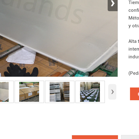
›
Tiem
conf
Méto
y ot
Alta 
inte
indu
(Ped
›