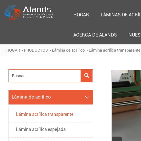
HOGAR
LÁMINAS DE ACRÍ
ACERCA DE ALANDS
NUES
HOGAR
>
PRODUCTOS
>
Lámina de acrílico
>
Lámina acrílica transparente

Lámina de acrílico

Lámina acrílica transparente
Lámina acrílica espejada