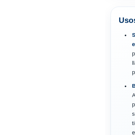
Usos
S
e
p
l
p
B
A
p
s
t
e