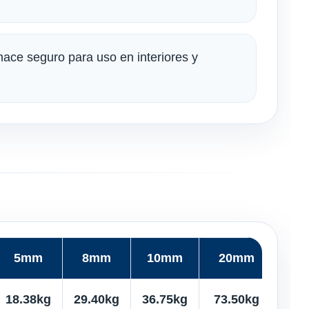
 hace seguro para uso en interiores y
5mm
8mm
10mm
20mm
2
18.38kg
29.40kg
36.75kg
73.50kg
91.