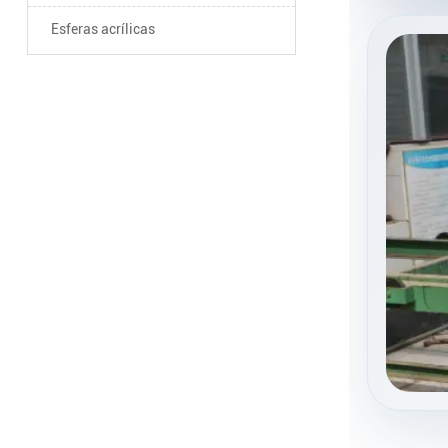
R1:
Las láminas
Esferas acrílicas
durabilidad y 
P2: ¿Por qué e
R2:
Las lámina
claridad excel
P3: ¿Las lámi
R3:
Sí, las lám
con el tiempo,
P4: ¿Dónde pue
R4:
Las láminas
proyectos de b