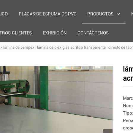
LICO
PLACAS DE ESPUMA DE PVC
PRODUCTOS

TROS CLIENTES
EXHIBICIÓN
CONTÁCTENOS
>
lámina de perspex | lámina de plexiglás acrílico transparente | directo de fáb
lám
acr
Marc
Nomb
Tipo
Pers
gros