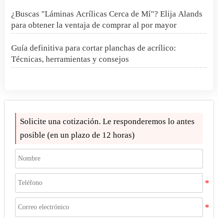
¿Buscas "Láminas Acrílicas Cerca de Mí"? Elija Alands
para obtener la ventaja de comprar al por mayor
Guía definitiva para cortar planchas de acrílico:
Técnicas, herramientas y consejos
Hoja acrílica 4x8 1/2 pulgada
Proyecto PMMA Spheres en Rumania
Solicite una cotización. Le responderemos lo antes
¿Qué son las esferas de acrílico?
posible (en un plazo de 12 horas)
Cómo hacer que la purpurina se adhiera al acrílico
Alands le invita a FIRMAR CHINA 2025
¿Buscas "Láminas Acrílicas Cerca de Mí"? Elija Alands
para obtener la ventaja de comprar al por mayor