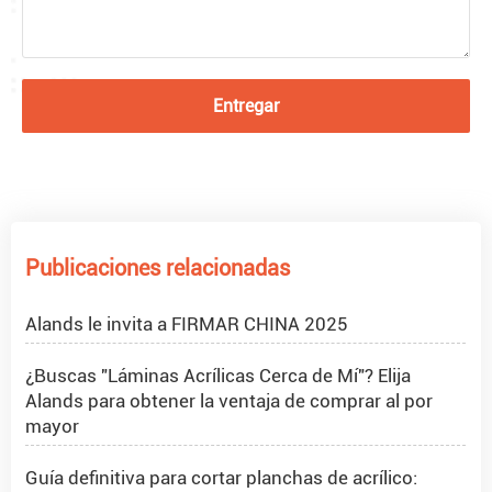
Entregar
Proyecto PMMA Spheres en Rumania
¿Qué son las esferas de acrílico?
Publicaciones relacionadas
Cómo hacer que la purpurina se adhiera al acrílico
Alands le invita a FIRMAR CHINA 2025
¿Buscas "Láminas Acrílicas Cerca de Mí"? Elija
Alands para obtener la ventaja de comprar al por
mayor
Guía definitiva para cortar planchas de acrílico: