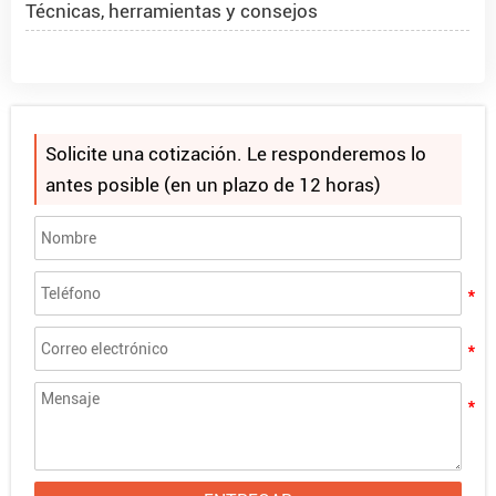
Técnicas, herramientas y consejos
Hoja acrílica 4x8 1/2 pulgada
Proyecto PMMA Spheres en Rumania
Solicite una cotización. Le responderemos lo
¿Qué son las esferas de acrílico?
antes posible (en un plazo de 12 horas)
Cómo hacer que la purpurina se adhiera al acrílico
Alands le invita a FIRMAR CHINA 2025
¿Buscas "Láminas Acrílicas Cerca de Mí"? Elija
Alands para obtener la ventaja de comprar al por
mayor
Guía definitiva para cortar planchas de acrílico:
Técnicas, herramientas y consejos