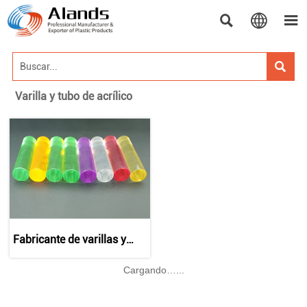




Varilla y tubo de acrílico
Fabricante de varillas y
tubos acrílicos | Perfiles de
PMMA personalizados
Cargando…...