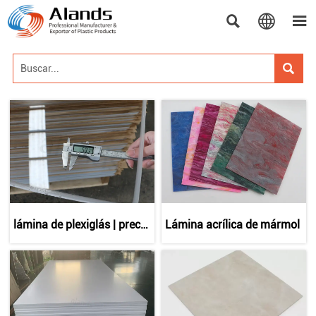




lámina de plexiglás | precio
Lámina acrílica de mármol
de láminas de plexiglás
4x8 | al por mayor