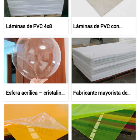
Láminas de PVC 4x8
Láminas de PVC con
aspecto de mármol –
Venta al por mayor y
personalización | Alands
Plastic
Esfera acrílica – cristalina,
Fabricante mayorista de
ligera y personalizable
láminas de acrílico blanco
– Corte personalizado, alto
brillo, precio de fábrica