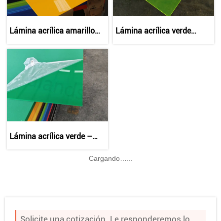
Lámina acrílica amarillo
Lámina acrílica verde
brillante – Panel plástico
fluorescente – Panel de
duradero, ligero y versátil
plástico de alta visibilidad,
duradero y versátil
Lámina acrílica verde –
grado industrial, tamaños
personalizados y
Cargando…...
suministro al por mayor
Solicite una cotización. Le responderemos lo