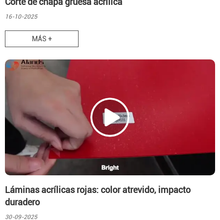
Corte de chapa gruesa acrílica
16-10-2025
MÁS +
Láminas acrílicas rojas: color atrevido, impacto
duradero
30-09-2025