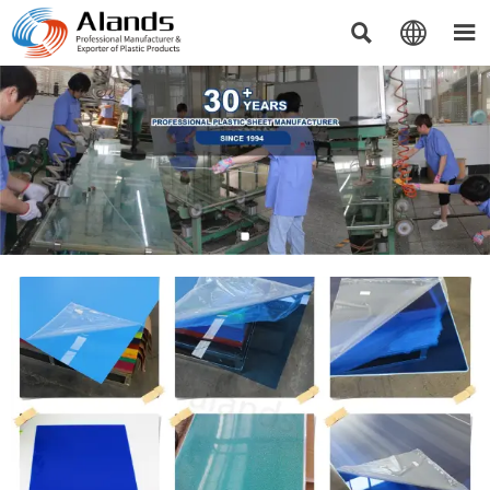


