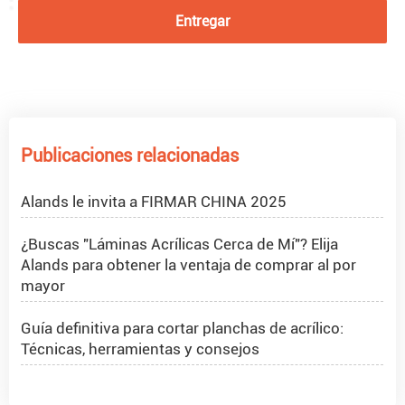
Entregar
Proyecto PMMA Spheres en Rumania
¿Qué son las esferas de acrílico?
Publicaciones relacionadas
Cómo hacer que la purpurina se adhiera al acrílico
Alands le invita a FIRMAR CHINA 2025
¿Buscas "Láminas Acrílicas Cerca de Mí"? Elija
Alands para obtener la ventaja de comprar al por
mayor
Guía definitiva para cortar planchas de acrílico:
Técnicas, herramientas y consejos
Hoja acrílica 4x8 1/2 pulgada