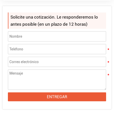
Proyecto PMMA Spheres en Rumania
Solicite una cotización. Le responderemos lo
¿Qué son las esferas de acrílico?
antes posible (en un plazo de 12 horas)
Cómo hacer que la purpurina se adhiera al acrílico
Alands le invita a FIRMAR CHINA 2025
¿Buscas "Láminas Acrílicas Cerca de Mí"? Elija
Alands para obtener la ventaja de comprar al por
mayor
Guía definitiva para cortar planchas de acrílico:
Técnicas, herramientas y consejos
ENTREGAR