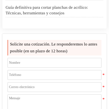
Guía definitiva para cortar planchas de acrílico:
Técnicas, herramientas y consejos
Hoja acrílica 4x8 1/2 pulgada
Proyecto PMMA Spheres en Rumania
Solicite una cotización. Le responderemos lo antes
¿Qué son las esferas de acrílico?
posible (en un plazo de 12 horas)
Cómo hacer que la purpurina se adhiera al acrílico
Alands le invita a FIRMAR CHINA 2025
¿Buscas "Láminas Acrílicas Cerca de Mí"? Elija Alands
para obtener la ventaja de comprar al por mayor
Guía definitiva para cortar planchas de acrílico:
Técnicas, herramientas y consejos