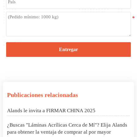
Entregar
Proyecto PMMA Spheres en Rumania
¿Qué son las esferas de acrílico?
Publicaciones relacionadas
Cómo hacer que la purpurina se adhiera al acrílico
Alands le invita a FIRMAR CHINA 2025
¿Buscas "Láminas Acrílicas Cerca de Mí"? Elija Alands
para obtener la ventaja de comprar al por mayor