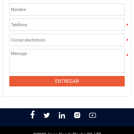
ENTREGAR




