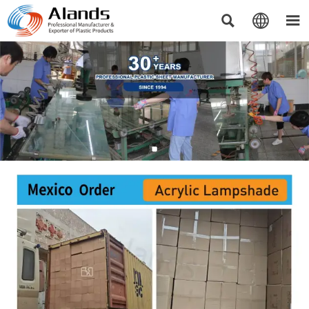


