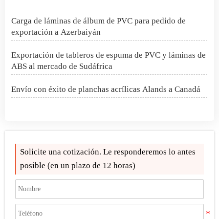
Carga de láminas de álbum de PVC para pedido de
exportación a Azerbaiyán
Exportación de tableros de espuma de PVC y láminas de
ABS al mercado de Sudáfrica
Envío con éxito de planchas acrílicas Alands a Canadá
Envío a Canadá de láminas de acrílico, PC y UHMW-PE
Envíos a EE.UU: Exportación de hojas de PC y hojas
dobles de ABS por Alands
Solicite una cotización. Le responderemos lo antes
posible (en un plazo de 12 horas)
Pedido de lámina acrílica para espejos enviado a
Marruecos
Alands envía cajas de láminas huecas de PP a Pakistán