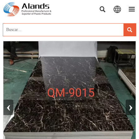




‹
›