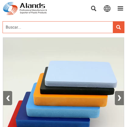




‹
›