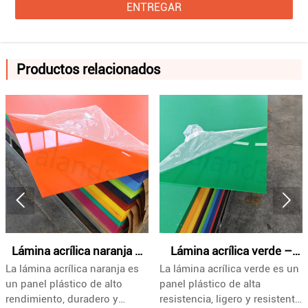
ENTREGAR
Productos relacionados


Lámina acrílica verde –
Lámina acrílica verde
La lámina acrílica verde es un
La lámina acrílica verde
grado industrial, tamaños
fluorescente – Panel de
panel plástico de alta
fluorescente es una lámina
personalizados y
plástico de alta visibilidad,
resistencia, ligero y resistente
plástica de alta visibilidad,