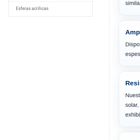
simil
Esferas acrílicas
Ampl
Dispo
espes
Resi
Nuest
solar
exhibi