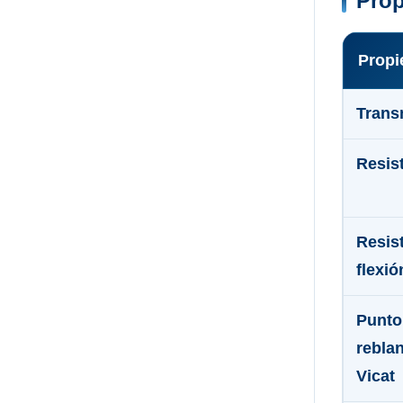
Prop
Propi
Trans
Resis
Resist
flexió
Punto
rebla
Vicat