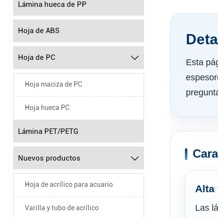
Lámina hueca de PP
Hoja de ABS
Deta
Hoja de PC

Esta pág
espesore
Hoja maciza de PC
pregunt
Hoja hueca PC
Lámina PET/PETG
Cara
Nuevos productos

Hoja de acrílico para acuario
Alta
Las l
Varilla y tubo de acrílico