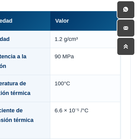

iedad
Valor

idad
1.2 g/cm³

tencia a la
90 MPa
ión
ratura de
100°C
xión térmica
ciente de
6.6 × 10⁻⁵ /°C
sión térmica