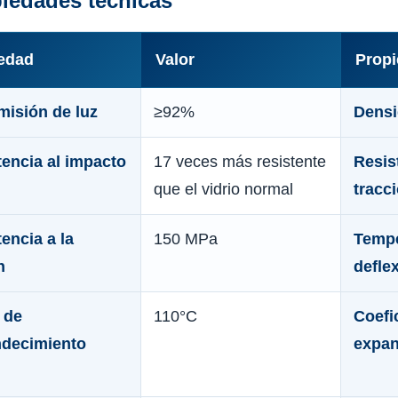
iedades técnicas
edad
Valor
Prop
misión de luz
≥92%
Dens
tencia al impacto
17 veces más resistente
Resis
que el vidrio normal
tracc
encia a la
150 MPa
Tempe
n
defle
 de
110°C
Coefi
ndecimiento
expan