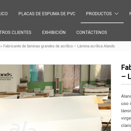
LICO
PLACAS DE ESPUMA DE PVC
PRODUCTOS

TROS CLIENTES
EXHIBICIÓN
CONTÁCTENOS
>
Fabricante de láminas grandes de acrílico – Lámina acrílica Alands
Fab
– L
Alan
uso 
lámi
virg
clar