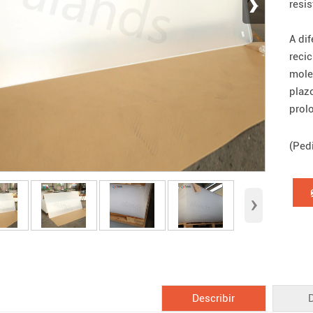
›
resis
A di
reci
mole
plaz
prol
(Ped
›
Describir