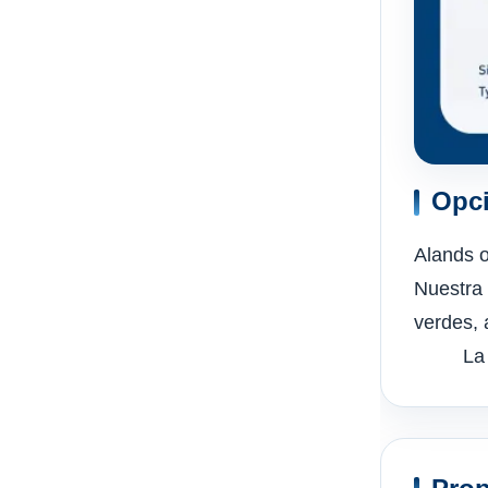
Opci
Alands o
Nuestra 
verdes, 
La igua