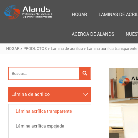
HOGAR
LÁMINAS DE ACRÍ
ACERCA DE ALANDS
NUES
HOGAR
>
PRODUCTOS
>
Lámina de acrílico
>
Lámina acrílica transparente

Lámina de acrílico

Lámina acrílica transparente
Lámina acrílica espejada