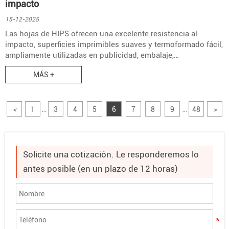
impacto
15-12-2025
Las hojas de HIPS ofrecen una excelente resistencia al
impacto, superficies imprimibles suaves y termoformado fácil,
ampliamente utilizadas en publicidad, embalaje,
electrodomésticos y aplicaciones de exhibición.
MÁS +
<
1
3
4
5
6
7
8
9
48
>
...
...
Solicite una cotización. Le responderemos lo
antes posible (en un plazo de 12 horas)