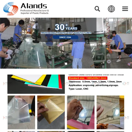


