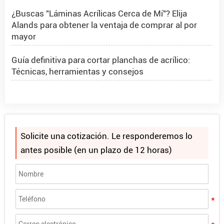
¿Buscas "Láminas Acrílicas Cerca de Mí"? Elija
Alands para obtener la ventaja de comprar al por
mayor
Guía definitiva para cortar planchas de acrílico:
Técnicas, herramientas y consejos
Hoja acrílica 4x8 1/2 pulgada
Proyecto PMMA Spheres en Rumania
Solicite una cotización. Le responderemos lo
¿Qué son las esferas de acrílico?
antes posible (en un plazo de 12 horas)
Cómo hacer que la purpurina se adhiera al acrílico
Alands le invita a FIRMAR CHINA 2025
¿Buscas "Láminas Acrílicas Cerca de Mí"? Elija
Alands para obtener la ventaja de comprar al por