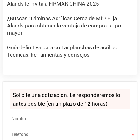
Alands le invita a FIRMAR CHINA 2025
¿Buscas "Láminas Acrílicas Cerca de Mí"? Elija
Alands para obtener la ventaja de comprar al por
mayor
Guía definitiva para cortar planchas de acrílico:
Técnicas, herramientas y consejos
Hoja acrílica 4x8 1/2 pulgada
Proyecto PMMA Spheres en Rumania
Solicite una cotización. Le responderemos lo
¿Qué son las esferas de acrílico?
antes posible (en un plazo de 12 horas)
Cómo hacer que la purpurina se adhiera al acrílico
Alands le invita a FIRMAR CHINA 2025